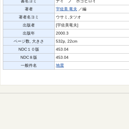
書名ヨミ
ナイ ノ ホゴヒロイ
著者
宇佐美 竜夫
／編
著者名ヨミ
ウサミ,タツオ
出版者
[宇佐美竜夫]
出版年
2000.3
ページ数, 大きさ
532p, 22cm
NDC１０版
453.04
NDC８版
453.04
一般件名
地震