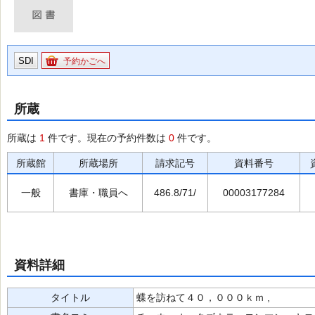
SDI
予約かごへ
所蔵
所蔵は
1
件です。現在の予約件数は
0
件です。
所蔵館
所蔵場所
請求記号
資料番号
一般
書庫・職員へ
486.8/71/
00003177284
資料詳細
タイトル
蝶を訪ねて４０，０００ｋｍ ,