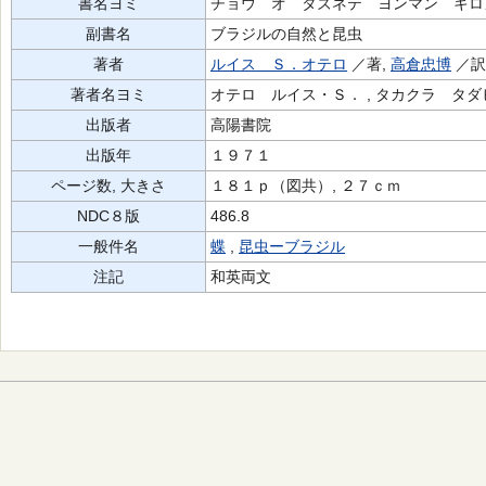
書名ヨミ
チョウ オ タズネテ ヨンマン キロ
副書名
ブラジルの自然と昆虫
著者
ルイス Ｓ．オテロ
／著,
高倉忠博
／
著者名ヨミ
オテロ ルイス・Ｓ． , タカクラ タダ
出版者
高陽書院
出版年
１９７１
ページ数, 大きさ
１８１ｐ（図共）, ２７ｃｍ
NDC８版
486.8
一般件名
蝶
,
昆虫ーブラジル
注記
和英両文