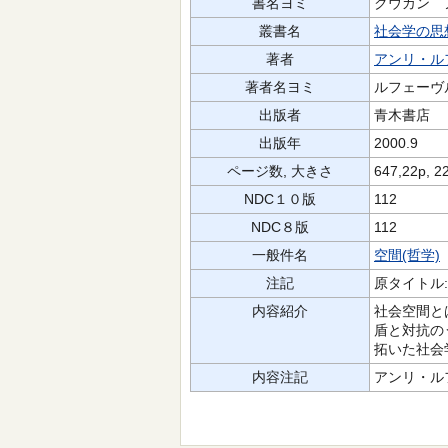
書名ヨミ
クウカン 
叢書名
社会学の思
著者
アンリ・ル
著者名ヨミ
ルフェーヴル
出版者
青木書店
出版年
2000.9
ページ数, 大きさ
647,22p, 2
NDC１０版
112
NDC８版
112
一般件名
空間(哲学)
注記
原タイトル:La 
内容紹介
社会空間と
盾と対抗の
拓いた社会
内容注記
アンリ・ル