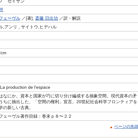
ノ セイサン
想
フェーヴル
／[著],
斎藤 日出治
／訳・解説
,アンリ , サイトウ,ヒデハル
2cm
production de l'espace
はなにか。資本と国家が巧に切り分け編成する抽象空間。現代資本の矛
うちに抽出した、「空間の権利」宣言。20世紀社会科学フロンティアを
学の新しい古典。
フェーヴル著作目録：巻末ｐ８〜２２
ページの先