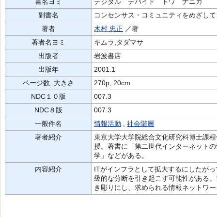
書名ヨミ
デジタル デバイド トワ ナニカ
副書名
コンセンサス・コミュニティをめざして
著者
木村 忠正
／著
著者名ヨミ
キムラ,タダマサ
出版者
岩波書店
出版年
2001.1
ページ数, 大きさ
270p, 20cm
NDC１０版
007.3
NDC８版
007.3
一般件名
情報活動
,
社会階層
著者紹介
東京大学大学院総合文化研究科博士課程
授。著書に「第二世代インターネットの
学」などがある。
内容紹介
ITがインフラとして拡大するにしたが
級的な分断を引き起こす可能性がある。
き彫りにし、求められる情報ネットワー