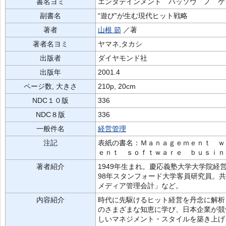
書名ヨミ
エンタテインメント ハッソウ ノ ケ
副書名
“遊び”が生む現代ヒット戦略
著者
山根 節
／著
著者名ヨミ
ヤマネ,タカシ
出版者
ダイヤモンド社
出版年
2001.4
ページ数, 大きさ
210p, 20cm
NDC１０版
336
NDC８版
336
一般件名
経営管理
注記
表紙の書名：Ｍａｎａｇｅｍｅｎｔ ｗ
ｅｎｔ ｓｏｆｔｗａｒｅ ｂｕｓｉｎ
著者紹介
1949年生まれ。慶応義塾大学大学院
98年スタンフォード大学客員研究員。
メディア管理会計」など。
内容紹介
時代に先駆けるヒット経営を丹念に解析
のさまざまな知恵に学び、日本企業が競
しいマネジメント・スタイルを築き上げ