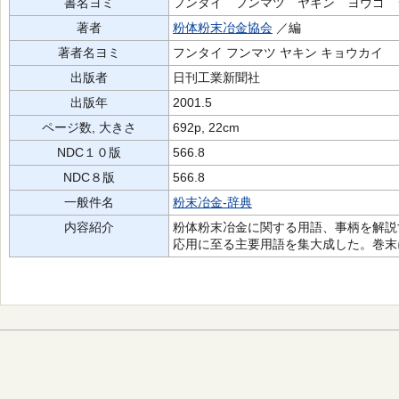
書名ヨミ
フンタイ フンマツ ヤキン ヨウゴ 
著者
粉体粉末冶金協会
／編
著者名ヨミ
フンタイ フンマツ ヤキン キョウカイ
出版者
日刊工業新聞社
出版年
2001.5
ページ数, 大きさ
692p, 22cm
NDC１０版
566.8
NDC８版
566.8
一般件名
粉末冶金-辞典
内容紹介
粉体粉末冶金に関する用語、事柄を解説
応用に至る主要用語を集大成した。巻末