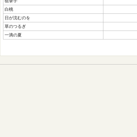
狙撃手
白桃
日が沈むのを
草のつるぎ
一滴の夏