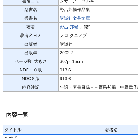
書名ヨミ
クサ ノ ツルギ
副書名
野呂邦暢作品集
叢書名
講談社文芸文庫
著者
野呂 邦暢
／[著]
著者名ヨミ
ノロ,クニノブ
出版者
講談社
出版年
2002.7
ページ数, 大きさ
307p, 16cm
NDC１０版
913.6
NDC８版
913.6
内容注記
年譜・著書目録－－野呂邦暢 中野章子
内容一覧
タイトル
著者名