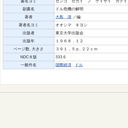
書名ヨミ
センゴ セカイ ノ ケイザイ カテイ
副書名
ドル危機の解明
著者
大島 清
／編
著者名ヨミ
オオシマ キヨシ
出版者
東京大学出版会
出版年
１９６８．１２
ページ数, 大きさ
３９１，５ｐ, ２２ｃｍ
NDC８版
333.6
一般件名
国際経済
,
ドル