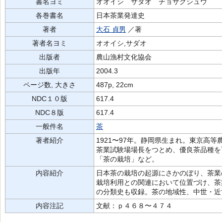
書名ヨミ
オオイシ サダオ チョサクシュウ
各巻書名
日本茶業発達史
著者
大石 貞男
／著
著者名ヨミ
オオイシ,サダオ
出版者
農山漁村文化協会
出版年
2004.3
ページ数, 大きさ
487p, 22cm
NDC１０版
617.4
NDC８版
617.4
一般件名
茶
著者紹介
1921〜97年。静岡県生まれ。東京高
茶業試験場場長をつとめ、優良茶品種を
「茶の栽培」など。
内容紹介
日本茶の栽培の起源にさかのぼり、茶業
栽培利用との関連において位置づけ、茶
の分類史も収録。茶の地域性、中世・近
内容注記
文献：ｐ４６８〜４７４