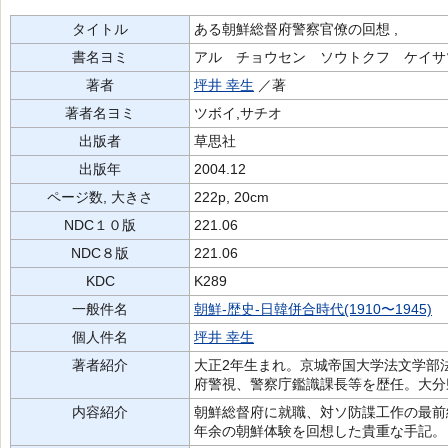
タイトル
ある朝鮮総督府警察官僚の回想 ,
書名ヨミ
アル チョウセン ソウトクフ ケイサ
著者
坪井 幸生
／著
著者名ヨミ
ツボイ,サチオ
出版者
草思社
出版年
2004.12
ページ数, 大きさ
222p, 20cm
NDC１０版
221.06
NDC８版
221.06
KDC
K289
一般件名
朝鮮-歴史-日韓併合時代(1910〜1945)
個人件名
坪井 幸生
著者紹介
大正2年生まれ。京城帝国大学法文学部
府警視、警察庁鑑識課長等を歴任。大分
内容紹介
朝鮮総督府に就職、対ソ防諜工作の最前
年余の朝鮮体験を回想した貴重な手記。