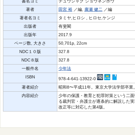
書名ヨミ
チュウシャク ショウネンホウ
著者
田宮 裕
／編,
廣瀬 健二
／編
著者名ヨミ
タミヤ,ヒロシ , ヒロセ,ケンジ
出版者
有斐閣
出版年
2017.9
ページ数, 大きさ
50,701p, 22cm
NDC１０版
327.8
NDC８版
327.8
一般件名
少年法
ISBN
978-4-641-13922-0
著者紹介
昭和8〜平成11年。東京大学法学部卒
内容紹介
少年の保護・教育と犯罪対策という二面
る裁判官・弁護士が逐条的に解説した実
改正等に対応した第4版。