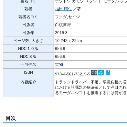
書名ヨミ
テツドウ カモツ ユソウ ト モーダル シ
著者
福田 晴仁
／著
著者名ヨミ
フクダ,セイジ
出版者
白桃書房
出版年
2019.3
ページ数, 大きさ
10,242p, 22cm
NDC１０版
686.6
NDC８版
686.6
一般件名
貨物
ISBN
978-4-561-76219-5
内容紹介
トラックドライバー不足、環境負担の増
における諸課題の解決策として注目され
るモーダルシフトを推進するには何が必
目次