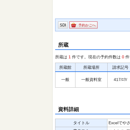
SDI
予約かごへ
所蔵
所蔵は
1
件です。現在の予約件数は
0
件
所蔵館
所蔵場所
請求記号
一般
一般資料室
417/ｴｸ/
資料詳細
タイトル
Excelでや