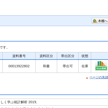
本棚へ
です。
資料番号
資料区分
帯出区分
状態
00013922802
和書
帯出可
在庫
ページの先
さしく学ぶ統計解析 2019,