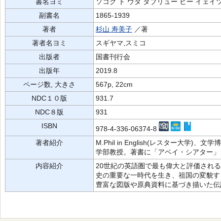
書名ヨミ
ソコク ト ウタ ダブリュー ビー イェイ
副書名
1865-1939
著者
杉山 寿美子
／著
著者名ヨミ
スギヤマ,スミコ
出版者
国書刊行会
出版年
2019.8
ページ数, 大きさ
567p, 22cm
NDC１０版
931.7
NDC８版
931
ISBN
978-4-336-06374-8
著者紹介
M.Phil in English(レスター大
学部教授。著書に「アベイ・シアター」
内容紹介
20世紀の英語圏で最も偉大と評価され
史の重要な一時代を生き、祖国の変貌す
豊富な図版や原典資料に基づき描いた伝