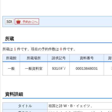
SDI
予約かごへ
所蔵
所蔵は
1
件です。現在の予約件数は
0
件です。
所蔵館
所蔵場所
請求記号
資料番号
資
一般
一般資料室
931/ｽｷﾞ/
00013848031
資料詳細
タイトル
祖国と詩 W・B・イェイツ ,