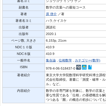
書名ヨミ
シュウゴウ イソウ ケン
副書名
数学の言葉への最短コース
著者
原 啓介
／著
著者名ヨミ
ハラ,ケイスケ
出版者
講談社
出版年
2020.1
ページ数, 大きさ
6,153p, 21cm
NDC１０版
410.9
NDC８版
410.9
一般件名
集合論
,
位相数学
,
カテゴリー(数学)
ISBN
978-4-06-518437-0
著者紹介
東京大学大学院数理科学研究科博士課程
式会社取締役。著書に「測度・確率・ル
ル」など。
内容紹介
数学の非専門家を対象に、数学の言葉と
要な性質である「位相」の基礎概念を解
つつある「圏」の概念の初歩についても