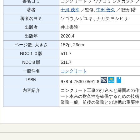
書名ヨミ
コンクリート ノ ウチコミ シメカタメ ノ
著者
十河 茂幸
／監修,
中田 善久
／[ほか]著
著者名ヨミ
ソゴウ,シゲユキ , ナカタ,ヨシヒサ
出版者
井上書院
出版年
2020.4
ページ数, 大きさ
152p, 26cm
NDC１０版
511.7
NDC８版
511.7
一般件名
コンクリート
ISBN
978-4-7530-0591-8
内容紹介
コンクリート工事の打込みと締固めの作
ート本来の耐久性を確保するための技術
業務一般、前後の業務との連携の重要性