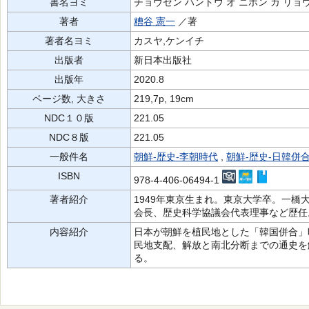
書名ヨミ
チョウセン ハントウ オ ニホン ガ リョウ
著者
糟谷 憲一
／著
著者名ヨミ
カスヤ,ケンイチ
出版者
新日本出版社
出版年
2020.8
ページ数, 大きさ
219,7p, 19cm
NDC１０版
221.05
NDC８版
221.05
一般件名
朝鮮-歴史-李朝時代
,
朝鮮-歴史-日韓併合時
ISBN
978-4-406-06494-1
著者紹介
1949年東京生まれ。東京大学卒。一
会長、歴史科学協議会代表理事など歴任
内容紹介
日本が朝鮮を植民地とした「韓国併合」
民地支配、解放と南北分断までの通史を
る。