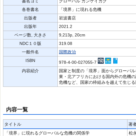
書名ヨミ
グローバル カンケイガク
各巻書名
「境界」に現れる危機
出版者
岩波書店
出版年
2021.2
ページ数, 大きさ
9,213p, 20cm
NDC１０版
319.08
一般件名
国際政治
ISBN
978-4-00-027055-7
内容紹介
国家と制度の「境界」面からグローバル
東・北アフリカにおける国内外の危機の
危機など、国家の枠組みを越えて生じる
内容一覧
タイトル
著
「境界」に現れるグローバルな危機の関係学
松