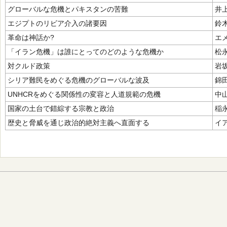
グローバルな危機とパキスタンの苦難
井
エジプトのリビア介入の諸要因
鈴
革命は神話か?
エ
「イラン危機」は誰にとってのどのような危機か
松
対クルド政策
岩
シリア難民をめぐる危機のグローバルな波及
錦
UNHCRをめぐる関係性の変容と人道規範の危機
中
国家の土台で錯綜する宗教と政治
稲
歴史と脅威を通じ政治的絶対主義へ直面する
イ