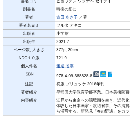
書名ヨミ
ヒョウデン ワタナベ セイテイ
副書名
晴柳の影に
著者
古田 あき子
／著
著者名ヨミ
フルタ,アキコ
出版者
小学館
出版年
2021.7
ページ数, 大きさ
377p, 20cm
NDC１０版
721.9
個人件名
渡辺 省亭
ISBN
978-4-09-388828-8
注記
初版:ブリュッケ 2018年刊
著者紹介
早稲田大学教育学部卒業。日本美術院百
内容紹介
江戸から東京への端境期を生き、近代化
体験した日本画家・渡辺省亭。その清貧
ら活写する。新発見「春の野邊」をカラ