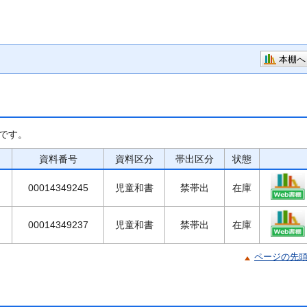
本棚へ
です。
資料番号
資料区分
帯出区分
状態
00014349245
児童和書
禁帯出
在庫
00014349237
児童和書
禁帯出
在庫
ページの先