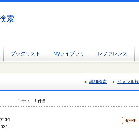
検索
ブックリスト
Myライブラリ
レファレンス
詳細検索
ジャンル検
1 件中、 1 件目
 14
禁帯出
 031