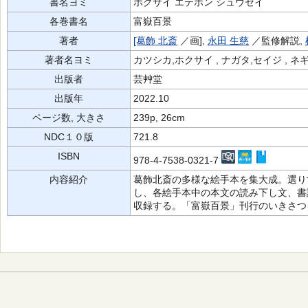
書名ヨミ
ホクサイ エテホン シュウセイ
各巻書名
富嶽百景
著者
[葛飾 北斎
／画],
永田 生慈
／監修解説,
著者名ヨミ
カツシカ,ホクサイ , ナガタ,セイジ , ネ
出版者
芸艸堂
出版年
2022.10
ページ数, 大きさ
239p, 26cm
NDC１０版
721.8
ISBN
978-4-7538-0321-7
内容紹介
葛飾北斎の多様な絵手本を集大成。選り
し、各絵手本中の本文の読み下し文、書
収録する。「富嶽百景」刊行のいきさつ