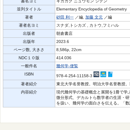
書名ヨミ
キカガク ニュウモン ジテン
並列タイトル
Elementary Encyclopedia of Geometry
著者
砂田 利一
／編,
加藤 文元
／編
著者名ヨミ
スナダ,トシカズ , カトウ,フミハル
出版者
朝倉書店
出版年
2023.6
ページ数, 大きさ
8,586p, 22cm
NDC１０版
414.036
一般件名
幾何学-便覧
ISBN
978-4-254-11158-3
著者紹介
東北大学名誉教授。明治大学名誉教授。
内容紹介
現代幾何学の基礎概念と展開を1冊で学
微分形式、デカルトら数学者の生涯・研
を扱い、幾何学の面白さを伝える。「数