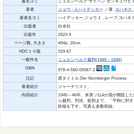
書名ヨミ
ニュルンベルク サイバン センキュウヒ
著者
ジョウ・J.ハイデッカー
／著,
ヨハネス
著者名ヨミ
ハイデッカー,ジョウ J. , レープ,ヨハネス
出版者
白水社
出版年
2023.9
ページ数, 大きさ
494p, 20cm
NDC１０版
329.67
一般件名
ニュルンベルク裁判(1945～1946)
ISBN
978-4-560-09367-2
注記
原タイトル:Der Nürnberger Prozess
著者紹介
ジャーナリスト。
内容紹介
1945～46年、米英ソ仏4か国が開廷
ら裁判、判決、処刑まで、「平和に対す
鉄槌を下す。写真も多数収録。