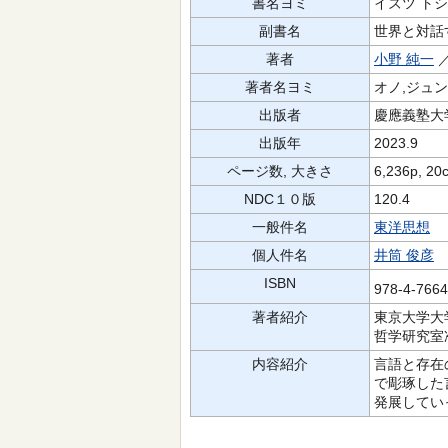
書名ヨミ
イズツ ト
副書名
世界と対話
著者
小野 純一
著者名ヨミ
オノ,ジュ
出版者
慶應義塾大
出版年
2023.9
ページ数, 大きさ
6,236p, 20
NDC１０版
120.4
一般件名
東洋思想
個人件名
井筒 俊彦
ISBN
978-4-766
著者紹介
東京大学大
哲学研究室
内容紹介
言語と存在
で彫琢した
発展してい