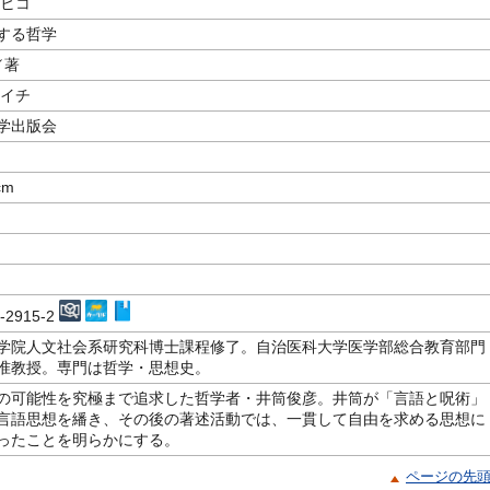
シヒコ
する哲学
／著
ンイチ
学出版会
cm
4-2915-2
学院人文社会系研究科博士課程修了。自治医科大学医学部総合教育部門
准教授。専門は哲学・思想史。
の可能性を究極まで追求した哲学者・井筒俊彦。井筒が「言語と呪術」
言語思想を繙き、その後の著述活動では、一貫して自由を求める思想に
ったことを明らかにする。
ページの先