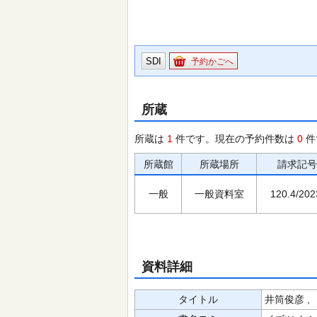
SDI
予約かごへ
所蔵
所蔵は
1
件です。現在の予約件数は
0
件
所蔵館
所蔵場所
請求記号
一般
一般資料室
120.4/202
資料詳細
タイトル
井筒俊彦 ,