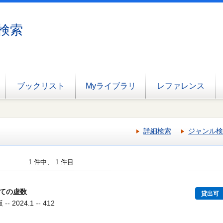
検索
ブックリスト
Myライブラリ
レファレンス
詳細検索
ジャンル検
1 件中、 1 件目
ての虚数
貸出可
 2024.1 -- 412