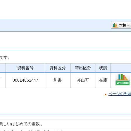
本棚へ
です。
資料番号
資料区分
帯出区分
状態
/
00014861447
和書
帯出可
在庫
ページの先
美しいはじめての虚数 ,