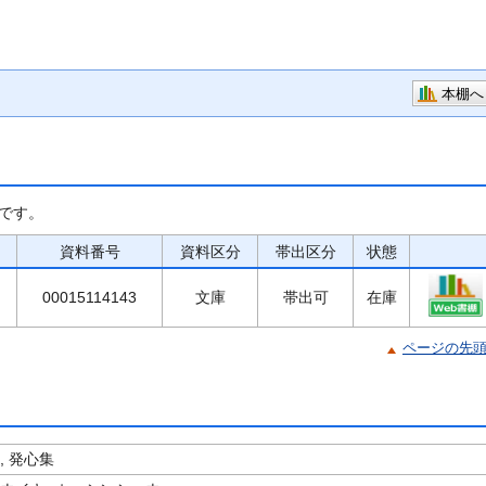
本棚へ
です。
資料番号
資料区分
帯出区分
状態
00015114143
文庫
帯出可
在庫
ページの先
, 発心集