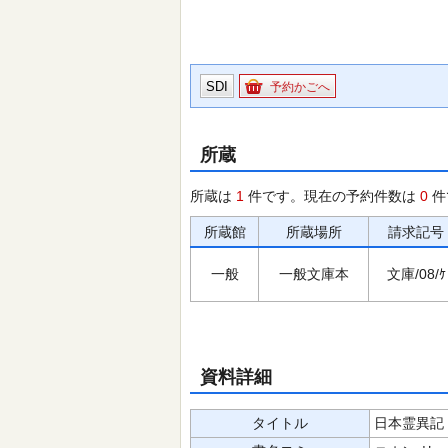
SDI
予約かごへ
所蔵
所蔵は
1
件です。現在の予約件数は
0
件
所蔵館
所蔵場所
請求記号
一般
一般文庫本
文庫/08/ｹ
資料詳細
タイトル
日本霊異記 