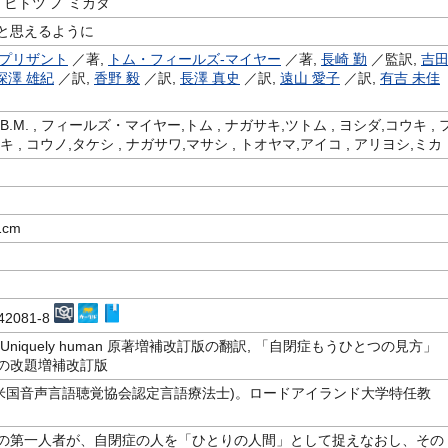
 ヒトツ ノ ミカタ
と思えるように
.プリザント
／著,
トム・フィールズ‐マイヤー
／著,
長崎 勤
／監訳,
吉
深澤 雄紀
／訳,
香野 毅
／訳,
長澤 真史
／訳,
遠山 愛子
／訳,
有吉 未佳
.M. , フィールズ・マイヤー,トム , ナガサキ,ツトム , ヨシダ,コウキ , 
 , コウノ,タケシ , ナガサワ,マサシ , トオヤマ,アイコ , アリヨシ,ミカ
1cm
-42081-8
Uniquely human 原著増補改訂版の翻訳, 「自閉症もうひとつの見方」
刊)の改題増補改訂版
LP(米国音声言語聴覚協会認定言語療法士)。ロードアイランド大学特任教
の第一人者が、自閉症の人を「ひとりの人間」として捉えなおし、その