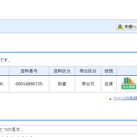
本棚へ
です。
資料番号
資料区分
帯出区分
状態
4/
00014886725
和書
帯出可
在庫
ページの先
つの見方 ,