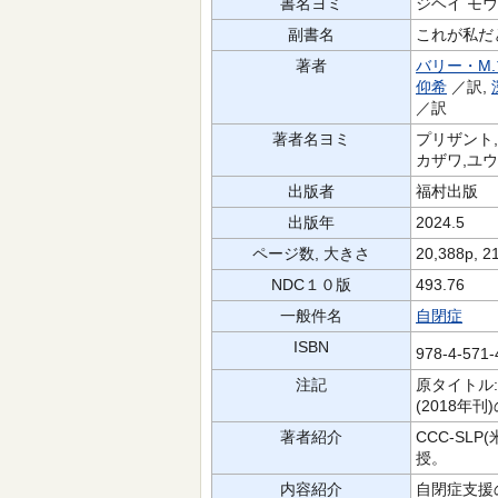
書名ヨミ
ジヘイ モウ
副書名
これが私だ
著者
バリー・M
仰希
／訳,
／訳
著者名ヨミ
プリザント,B
カザワ,ユウキ
出版者
福村出版
出版年
2024.5
ページ数, 大きさ
20,388p, 2
NDC１０版
493.76
一般件名
自閉症
ISBN
978-4-571
注記
原タイトル:
(2018年
著者紹介
CCC-S
授。
内容紹介
自閉症支援