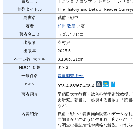
書名ヨミ
ドクショ チョウサ ノ レキシ ト シリョ
並列タイトル
The History and Data of Reader Survey
副書名
戦前・戦中
著者
和田 敦彦
／著
著者名ヨミ
ワダ,アツヒコ
出版者
樹村房
出版年
2025.5
ページ数, 大きさ
8,130p, 21cm
NDC１０版
019.3
一般件名
読書調査-歴史
ISBN
978-4-88367-408-4
著者紹介
早稲田大学教育・総合科学学術院教授。
史研究。著書に「越境する書物」「読書
など。
内容紹介
戦前・戦中の読書傾向調査のデータを利
向調査がどのように生まれ、広がってい
な調査の書誌情報や簡略な解説、それら