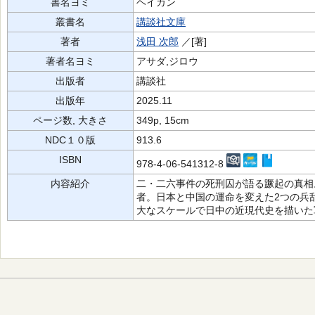
書名ヨミ
ヘイカン
叢書名
講談社文庫
著者
浅田 次郎
／[著]
著者名ヨミ
アサダ,ジロウ
出版者
講談社
出版年
2025.11
ページ数, 大きさ
349p, 15cm
NDC１０版
913.6
ISBN
978-4-06-541312-8
内容紹介
二・二六事件の死刑囚が語る蹶起の真相
者。日本と中国の運命を変えた2つの兵
大なスケールで日中の近現代史を描いた