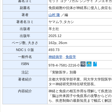
書名ヨミ
モット ヨク ワカル シンケイ メンエキ
副書名
免疫細胞や抗体が神経系に侵入し炎症を
著者
山村 隆
／編
著者名ヨミ
ヤマムラ,タカシ
出版者
羊土社
出版年
2025.12
ページ数, 大きさ
162p, 26cm
NDC１０版
493.73
一般件名
神経病学
,
免疫学
ISBN
978-4-7581-2216-0
注記
『実験医学』別冊
著者紹介
京都大学医学部卒業。同大学大学院医学
ター神経研究所特任研究部長。
内容紹介
神経と免疫の相互作用を理解して疾患治
「脳は外来因子や免疫系の攻撃からどの
ら、疾患制御の最新知見まで幅広く解説