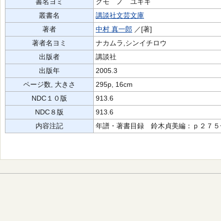
書名ヨミ
クモ ノ ユキキ
叢書名
講談社文芸文庫
著者
中村 真一郎
／[著]
著者名ヨミ
ナカムラ,シンイチロウ
出版者
講談社
出版年
2005.3
ページ数, 大きさ
295p, 16cm
NDC１０版
913.6
NDC８版
913.6
内容注記
年譜・著書目録 鈴木貞美編：ｐ２７５