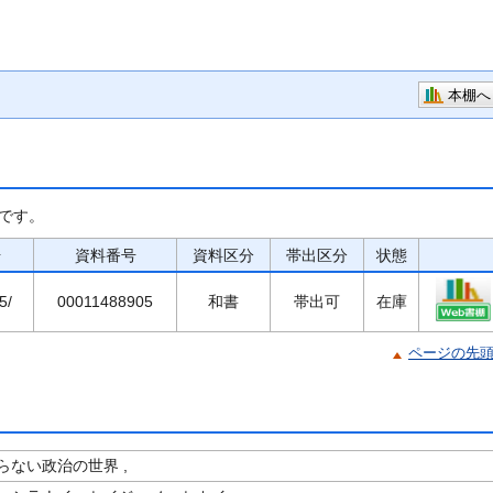
本棚へ
です。
号
資料番号
資料区分
帯出区分
状態
5/
00011488905
和書
帯出可
在庫
ページの先
らない政治の世界 ,