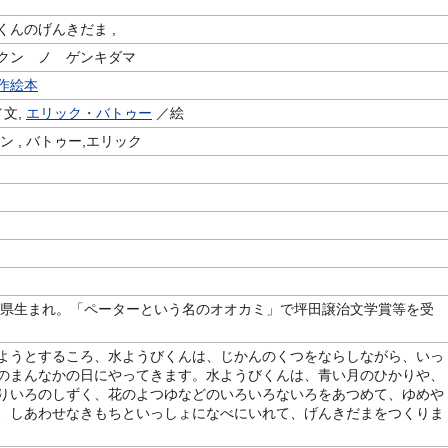
くんのげんきだま ,
クン ノ ゲンキダマ
作絵本
文,
エリック・バトゥー
／絵
ン , バトゥー,エリック
m
静岡県生まれ。「ペーターという名のオオカミ」で坪田譲治文学賞等を受
ようとするころ、水ようびくんは、じかんのくつをならしながら、いっ
のまんなかの日にやってきます。水ようびくんは、青い月のひかりや、
りいろのしずく、花のよつゆなどのいろいろないろをあつめて、ゆめや
、しあわせなきもちといっしょになべにいれて、げんきだまをつくりま