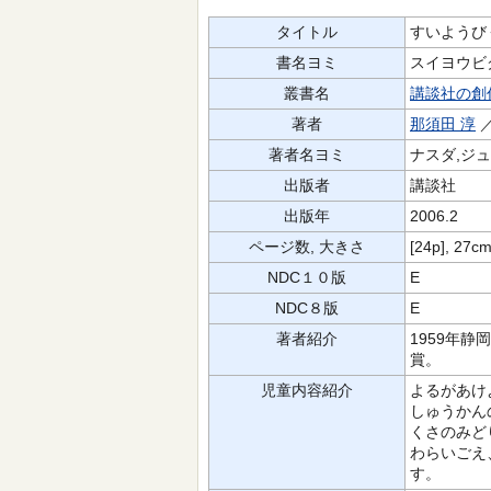
タイトル
すいようび
書名ヨミ
スイヨウビ
叢書名
講談社の創
著者
那須田 淳
／
著者名ヨミ
ナスダ,ジュ
出版者
講談社
出版年
2006.2
ページ数, 大きさ
[24p], 27c
NDC１０版
E
NDC８版
E
著者紹介
1959年
賞。
児童内容紹介
よるがあけ
しゅうかん
くさのみど
わらいごえ
す。