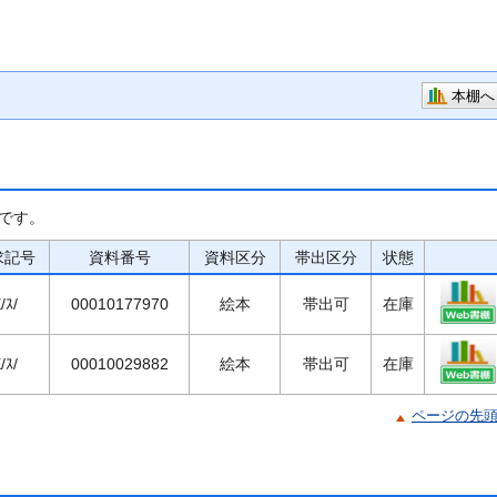
本棚へ
です。
求記号
資料番号
資料区分
帯出区分
状態
/ｽ/
00010177970
絵本
帯出可
在庫
/ｽ/
00010029882
絵本
帯出可
在庫
ページの先