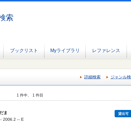
検索
ブックリスト
Myライブラリ
レファレンス
詳細検索
ジャンル検
1 件中、 1 件目
だま
貸出可
006.2 -- E