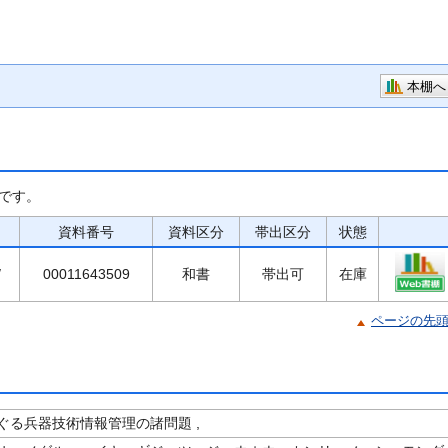
本棚へ
です。
資料番号
資料区分
帯出区分
状態
/
00011643509
和書
帯出可
在庫
ページの先
ぐる兵器技術情報管理の諸問題 ,