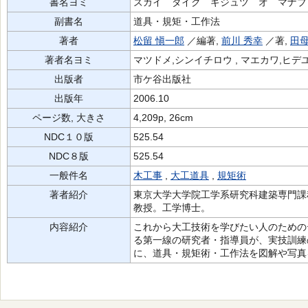
書名ヨミ
ズカイ ダイク ギジュツ オ マナブ
副書名
道具・規矩・工作法
著者
松留 愼一郎
／編著,
前川 秀幸
／著,
田母
著者名ヨミ
マツドメ,シンイチロウ , マエカワ,ヒデユ
出版者
市ケ谷出版社
出版年
2006.10
ページ数, 大きさ
4,209p, 26cm
NDC１０版
525.54
NDC８版
525.54
一般件名
木工事
,
大工道具
,
規矩術
著者紹介
東京大学大学院工学系研究科建築専門課
教授。工学博士。
内容紹介
これから大工技術を学びたい人のための
る第一線の研究者・指導員が、実技訓練
に、道具・規矩術・工作法を図解や写真