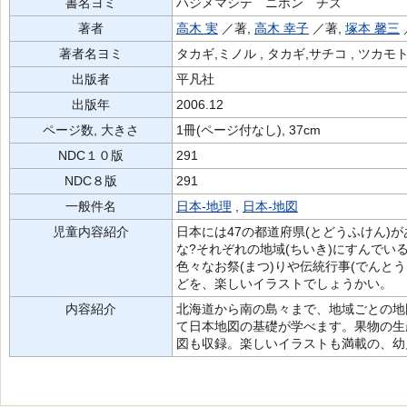
書名ヨミ
ハジメマシテ ニホン チズ
著者
高木 実
／著,
高木 幸子
／著,
塚本 馨三
著者名ヨミ
タカギ,ミノル , タカギ,サチコ , ツカモ
出版者
平凡社
出版年
2006.12
ページ数, 大きさ
1冊(ページ付なし), 37cm
NDC１０版
291
NDC８版
291
一般件名
日本-地理
,
日本-地図
児童内容紹介
日本には47の都道府県(とどうふけん)
な?それぞれの地域(ちいき)にすんでい
色々なお祭(まつ)りや伝統行事(でんとう
どを、楽しいイラストでしょうかい。
内容紹介
北海道から南の島々まで、地域ごとの地
て日本地図の基礎が学べます。果物の生
図も収録。楽しいイラストも満載の、幼