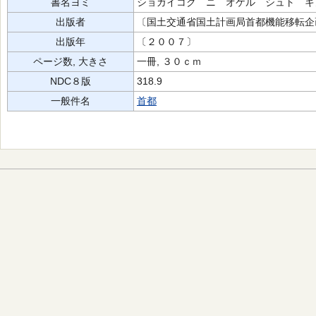
書名ヨミ
ショガイコク ニ オケル シュト キ
出版者
〔国土交通省国土計画局首都機能移転企
出版年
〔２００７〕
ページ数, 大きさ
一冊, ３０ｃｍ
NDC８版
318.9
一般件名
首都