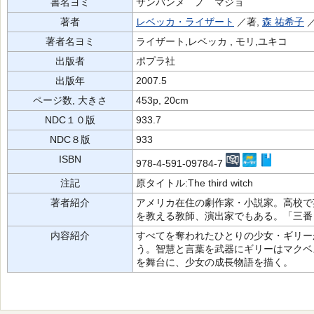
書名ヨミ
サンバンメ ノ マジョ
著者
レベッカ・ライザート
／著,
森 祐希子
著者名ヨミ
ライザート,レベッカ , モリ,ユキコ
出版者
ポプラ社
出版年
2007.5
ページ数, 大きさ
453p, 20cm
NDC１０版
933.7
NDC８版
933
ISBN
978-4-591-09784-7
注記
原タイトル:The third witch
著者紹介
アメリカ在住の劇作家・小説家。高校で
を教える教師、演出家でもある。「三番
内容紹介
すべてを奪われたひとりの少女・ギリー
う。智慧と言葉を武器にギリーはマクベ
を舞台に、少女の成長物語を描く。