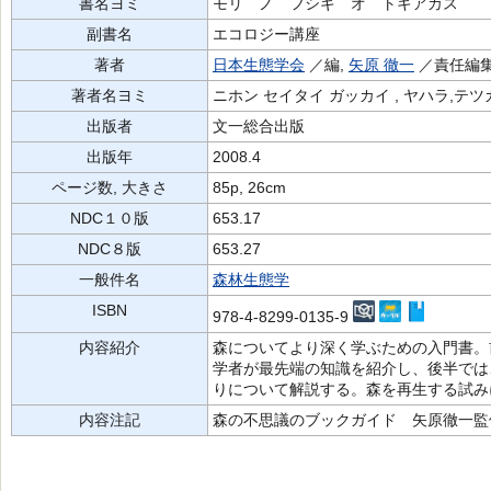
書名ヨミ
モリ ノ フシギ オ トキアカス
副書名
エコロジー講座
著者
日本生態学会
／編,
矢原 徹一
／責任編
著者名ヨミ
ニホン セイタイ ガッカイ , ヤハラ,テツ
出版者
文一総合出版
出版年
2008.4
ページ数, 大きさ
85p, 26cm
NDC１０版
653.17
NDC８版
653.27
一般件名
森林生態学
ISBN
978-4-8299-0135-9
内容紹介
森についてより深く学ぶための入門書。
学者が最先端の知識を紹介し、後半では
りについて解説する。森を再生する試み
内容注記
森の不思議のブックガイド 矢原徹一監