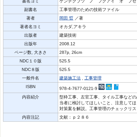
書名ヨミ
ケンチクブツ ノ フグアイ オ フセ
副書名
工事管理のための技術ファイル
著者
岡田 晢
／著
著者名ヨミ
オカダ,アキラ
出版者
建築技術
出版年
2008.12
ページ数, 大きさ
287p, 26cm
NDC１０版
525.5
NDC８版
525.5
一般件名
建築施工法
,
工事管理
ISBN
978-4-7677-0121-9
内容紹介
型枠工事、左官工事、タイル工事などの
当者に検討してほしいこと、注意してほ
対策案を解説。工事管理のチェックリス
内容注記
文献：ｐ２８６