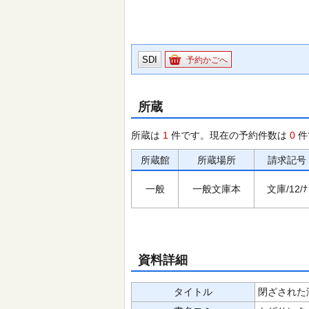
SDI
予約かごへ
所蔵
所蔵は
1
件です。現在の予約件数は
0
件
所蔵館
所蔵場所
請求記号
一般
一般文庫本
文庫/12/ﾅ
資料詳細
タイトル
閉ざされた海