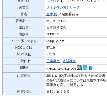
書名ヨミ
ショウカイ コウジョウ ハイスイ シ
叢書名
ＪＩＳ使い方シリーズ
著者
並木 博
／編集委員長
著者名ヨミ
ナミキ,ヒロシ
出版者
日本規格協会
出版年
2008.12
ページ数, 大きさ
550p, 21cm
NDC１０版
571.9
NDC８版
571.9
一般件名
工業廃水
,
水質検査
ISBN
978-4-542-30412-3
内容紹介
JIS K 0102(工場排水試験方法)の
の多い試験項目については規格本体を収
問題点も詳しく補足する。
内容注記
文献：ｐ５５０