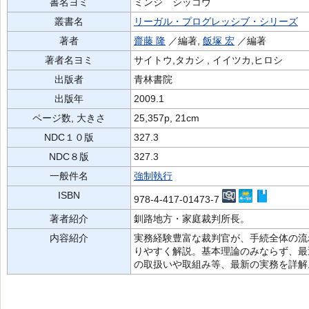
書名ヨミ
ミンジ シッコウ
叢書名
リーガル・プログレッシブ・シリーズ
著者
齋藤 隆
／編著,
飯塚 宏
／編著
著者名ヨミ
サイトウ,タカシ , イイツカ,ヒロシ
出版者
青林書院
出版年
2009.1
ページ数, 大きさ
25,357p, 21cm
NDC１０版
327.3
NDC８版
327.3
一般件名
強制執行
ISBN
978-4-417-01473-7
著者紹介
釧路地方・家庭裁判所長。
内容紹介
実務経験豊富な裁判官が、手続全体の流
りやすく解説。基本理論のみならず、最
の取扱いや取組み等、最新の実務を詳解