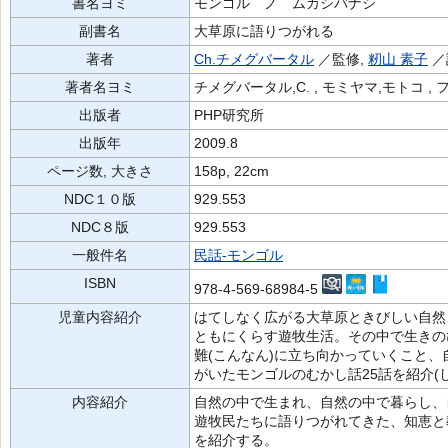
書名ヨミ
モンゴル ノ ムカシバナシ
副書名
大草原に語りつがれる
著者
Ch.チメグバータル
／監修,
籾山 素子
／
著者名ヨミ
チメグバータル,C. , モミヤマ,モトコ ,
出版者
PHP研究所
出版年
2009.8
ページ数, 大きさ
158p, 22cm
NDC１０版
929.553
NDC８版
929.553
一般件名
民話-モンゴル
ISBN
978-4-569-68984-5
児童内容紹介
はてしなく広がる大草原ときびしい自然、
ともにくらす遊牧生活。その中で生きの
難(こんなん)に立ち向かっていくこと
がいたモンゴルのむかし話25話を紹介(
内容紹介
自然の中で生まれ、自然の中で暮らし、
遊牧民たちに語りつがれてきた、知恵と
を紹介する。