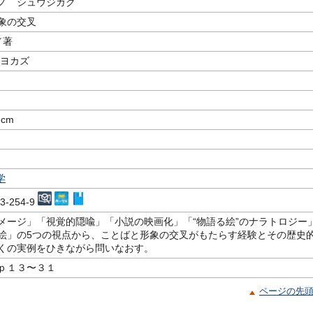
ノ シュウジガク
象の交叉
／著
キヨカズ
2cm
学
03-254-9
メージ」「視覚的隠喩」「小説の映画化」「“物語る絵”のナラトロジー
絵」の5つの視点から、ことばと形象の交叉がもたらす経験とその歴史
くの実例をひきながら問いなおす。
ｐ１３〜３１
ページの先