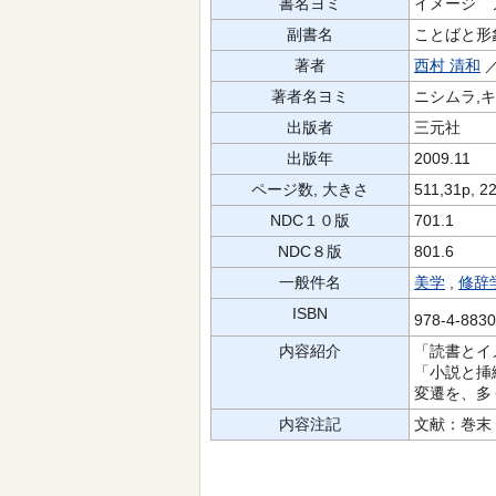
書名ヨミ
イメージ 
副書名
ことばと形
著者
西村 清和
著者名ヨミ
ニシムラ,
出版者
三元社
出版年
2009.11
ページ数, 大きさ
511,31p, 2
NDC１０版
701.1
NDC８版
801.6
一般件名
美学
,
修辞
ISBN
978-4-883
内容紹介
「読書とイ
「小説と挿
変遷を、多
内容注記
文献：巻末