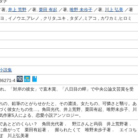
ダチ
著,
井上 荒野
／著,
栗田 有起
／著,
唯野 未歩子
／著,
川上 弘美
／著
 , イノウエ,アレノ , クリタ,ユキ , タダノ,ミアコ , カワカミ,ヒロミ
m
-小説集
386271-4
生まれ。「対岸の彼女」で直木賞、「八日目の蟬」で中央公論文芸賞を受
れの、鉛筆のとがらせかたと、その濃淡。女たちの、可憐さと翳り。あ
づく彼女たちの生…。角田光代、井上荒野、栗田有起、唯野未歩子、川
気作家5人による、恋愛小説アンソロジー。
であとどのくらい？ 角田光代著． 野江さんと蒟蒻 井上荒野著．
に曲がって 栗田有起著． 握られたくて 唯野未歩子著． エイコち
ぽ 川上弘美著