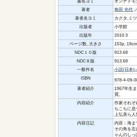
書名ヨミ
オンナトモ
著者
角田 光代
／
著者名ヨミ
カクタ,ミツヨ
出版者
小学館
出版年
2010.3
ページ数, 大きさ
153p, 19c
NDC１０版
913.68
NDC８版
913.68
一般件名
小説(日本)
ISBN
978-4-09-
著者紹介
1967年
賞。
内容紹介
作家それぞ
ちこちに息
上弘美ら人
内容注記
内容：海ま
その角を左
ゃんのしっ