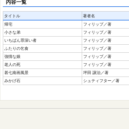
内容一覧
タイトル
著者名
帰宅
フィリップ／著
小さな弟
フィリップ／著
いちばん罪深い者
フィリップ／著
ふたりの乞食
フィリップ／著
強情な娘
フィリップ／著
老人の死
フィリップ／著
甚七南画風景
坪田 譲治／著
みかげ石
シュティフター／著