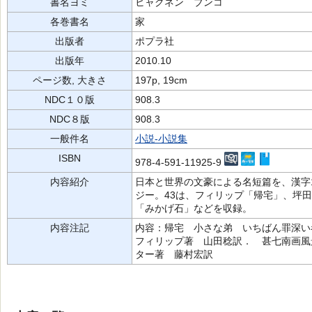
書名ヨミ
ヒャクネン ブンコ
各巻書名
家
出版者
ポプラ社
出版年
2010.10
ページ数, 大きさ
197p, 19cm
NDC１０版
908.3
NDC８版
908.3
一般件名
小説-小説集
ISBN
978-4-591-11925-9
内容紹介
日本と世界の文豪による名短篇を、漢字
ジー。43は、フィリップ「帰宅」、坪
「みかげ石」などを収録。
内容注記
内容：帰宅 小さな弟 いちばん罪深
フィリップ著 山田稔訳． 甚七南画風
ター著 藤村宏訳