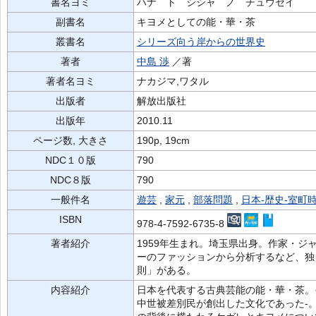
書名ヨミ
ハナ ト シシャ ノ チュウセイ
副書名
キヨメとしての能・華・茶
叢書名
シリーズ向う岸からの世界史
著者
中島 渉
／著
著者名ヨミ
ナカジマ,ワタル
出版者
解放出版社
出版年
2010.11
ページ数, 大きさ
190p, 19cm
NDC１０版
790
NDC８版
790
一般件名
遊芸
,
家元
,
部落問題
,
日本-歴史-室町
ISBN
978-4-7592-6735-8
著者紹介
1959年生まれ。埼玉県出身。作家・
ーのファッションから分析するなど、独
則」がある。
内容紹介
日本を代表する古典芸能の能・華・茶。
中世被差別民が創出した文化であった-