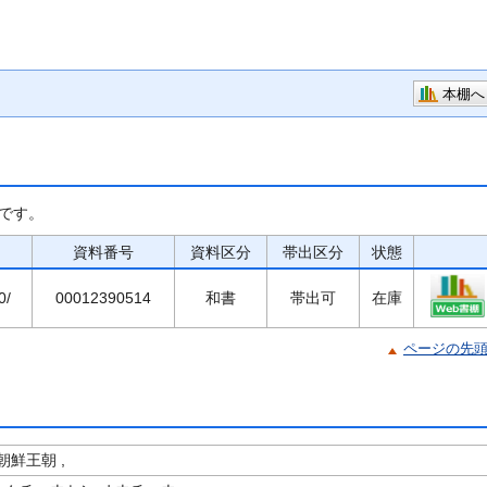
本棚へ
です。
資料番号
資料区分
帯出区分
状態
0/
00012390514
和書
帯出可
在庫
ページの先
鮮王朝 ,