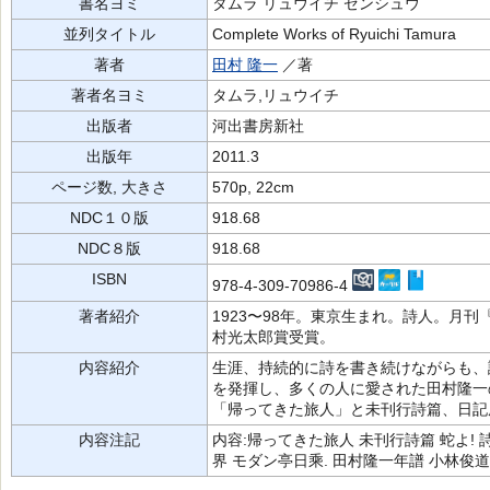
書名ヨミ
タムラ リュウイチ ゼンシュウ
並列タイトル
Complete Works of Ryuichi Tamura
著者
田村 隆一
／著
著者名ヨミ
タムラ,リュウイチ
出版者
河出書房新社
出版年
2011.3
ページ数, 大きさ
570p, 22cm
NDC１０版
918.68
NDC８版
918.68
ISBN
978-4-309-70986-4
著者紹介
1923〜98年。東京生まれ。詩人。月
村光太郎賞受賞。
内容紹介
生涯、持続的に詩を書き続けながらも、
を発揮し、多くの人に愛された田村隆一
「帰ってきた旅人」と未刊行詩篇、日記
内容注記
内容:帰ってきた旅人 未刊行詩篇 蛇よ!
界 モダン亭日乘. 田村隆一年譜 小林俊道