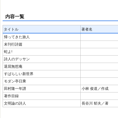
内容一覧
タイトル
著者名
帰ってきた旅人
未刊行詩篇
蛇よ!
詩人のデッサン
退屈無想庵
すばらしい新世界
モダン亭日乘
田村隆一年譜
小林 俊道／作成
著作目録
文明論の詩人
長谷川 郁夫／著